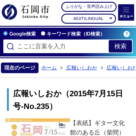
ふりがな・音声読み上げ
石岡市公式ホームペー
MUITILINGUAL
Google検索
キーワード検索（ID検索）
現在のページ
ホーム
広報いしおか
広報いしお
>
>
広報いしおか（2015年7月15日
号-No.235）
【表紙】ギター文化
館のある丘（柴間）