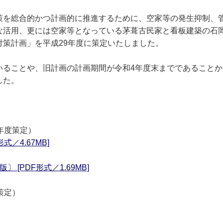
策を総合的かつ計画的に推進するために、空家等の発生抑制、
な活用、更には空家等となっている茅葺古民家と看板建築の石
策計画」を平成29年度に策定いたしました。
いることや、旧計画の計画期間が令和4年度末までであることか
した。
年度策定）
／4.67MB]
[PDF形式／1.69MB]
策定）