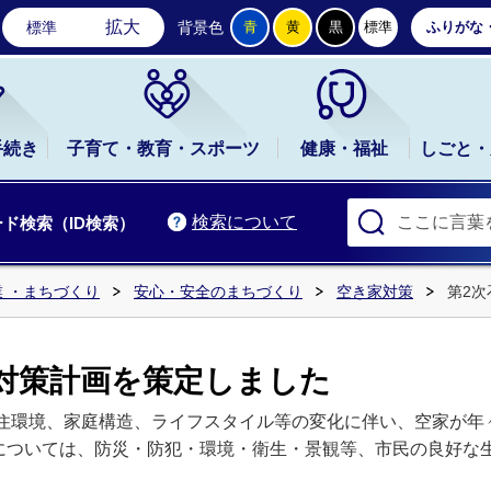
石岡市公式ホームページ
拡大
標準
背景色
青
黄
黒
標準
ふりがな
手続き
子育て・教育・スポーツ
健康・福祉
しごと・
検索について
ド検索（ID検索）
 ・まちづくり
安心・安全のまちづくり
空き家対策
第2
対策計画を策定しました
住環境、家庭構造、ライフスタイル等の変化に伴い、空家が年
については、防災・防犯・環境・衛生・景観等、市民の良好な