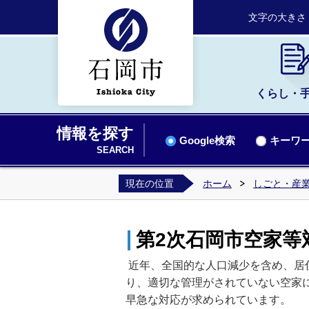
文字の大きさ
くらし・
情報を探す
Google検索
キーワー
SEARCH
現在の位置
ホーム
しごと・産業
第2次石岡市空家等
近年、全国的な人口減少を含め、居
り、適切な管理がされていない空家
早急な対応が求められています。