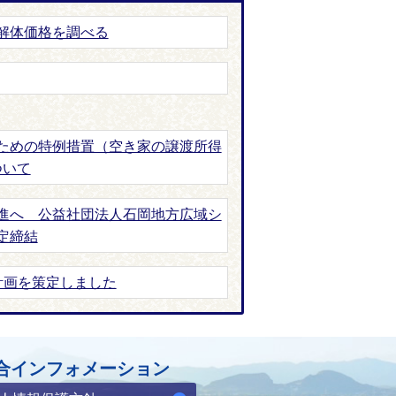
解体価格を調べる
ための特例措置（空き家の譲渡所得
ついて
進へ 公益社団法人石岡地方広域シ
定締結
計画を策定しました
合インフォメーション