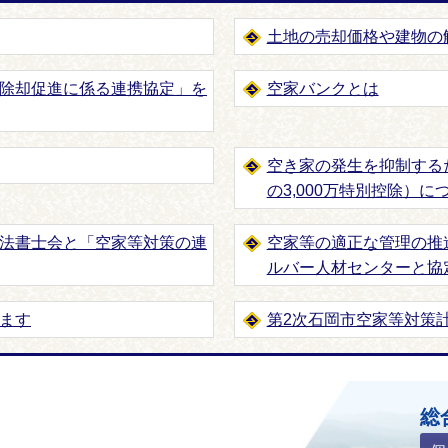
土地の売却価格や建物の
除却促進に係る連携協定」を
空家バンクとは
空き家の発生を抑制する
の3,000万特別控除）に
法書士会と「空家等対策の連
空家等の適正な管理の推
ルバー人材センターと協
ます
第2次石岡市空家等対策
ホームページ
総