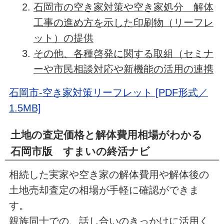
石岡市の空き家対策や空き家処分 解体
工事の進め方を示した印刷物（リーフレ
ット）の提供
その他、各種啓発に関する取組（セミナ
ーや市民相談対応や新機能の活用の連携
石岡市-空き家対策リーフレット [PDF形式／
1.5MB]
土地の査定価格と解体費用相場がわかる
石岡市版 すまいの終活ナビ
相続した実家や空き家の解体費用や解体後の
土地売却査定の相場が手軽に確認ができま
す。
親族同士での、話し合いのきっかけに活用く