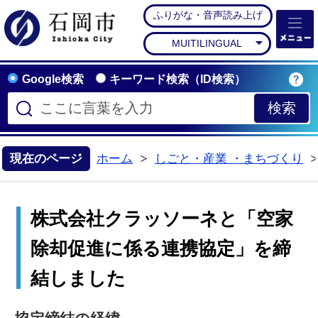
ふりがな・音声読み上げ
石岡市公式ホームペー
MUITILINGUAL
Google検索
キーワード検索（ID検索）
現在のページ
ホーム
しごと・産業 ・まちづくり
>
株式会社クラッソーネと「空家
除却促進に係る連携協定」を締
結しました