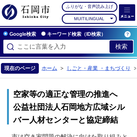
ふりがな・音声読み上げ
石岡市公式ホームペー
MUITILINGUAL
Google検索
キーワード検索（ID検索）
現在のページ
ホーム
しごと・産業 ・まちづくり
>
空家等の適正な管理の推進へ
公益社団法人石岡地方広域シル
バー人材センターと協定締結
市は空き家問題の解決に向けた取り組みと