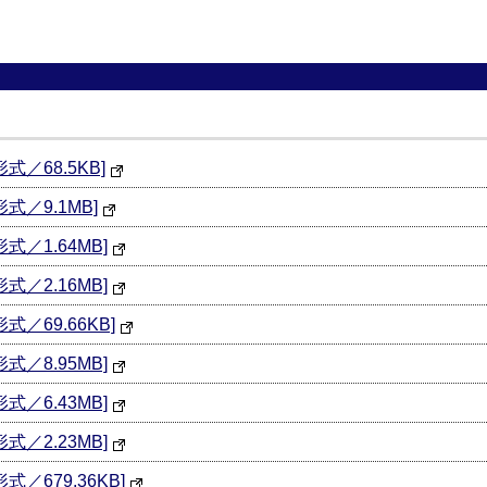
／68.5KB]
式／9.1MB]
／1.64MB]
／2.16MB]
／69.66KB]
／8.95MB]
／6.43MB]
／2.23MB]
／679.36KB]