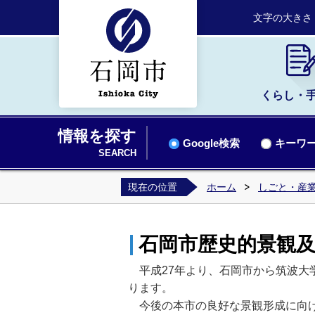
文字の大きさ
くらし・
情報を探す
Google検索
キーワー
SEARCH
現在の位置
ホーム
しごと・産業
石岡市歴史的景観
平成27年より、石岡市から筑波大
ります。
今後の本市の良好な景観形成に向け