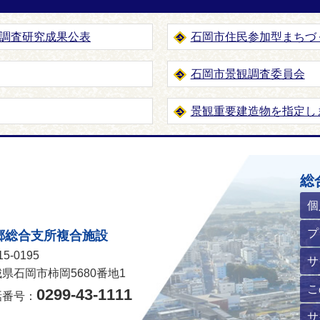
調査研究成果公表
石岡市住民参加型まちづ
石岡市景観調査委員会
景観重要建造物を指定し
ホームページ
総
個
プ
郷総合支所複合施設
5-0195
サ
県石岡市柿岡5680番地1
こ
0299-43-1111
話番号：
サ