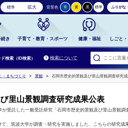
石岡市公式ホームページ
拡大
標準
背景色
青
黄
黒
標準
ふりがな
手続き
子育て・教育・スポーツ
健康・福祉
しごと・
検索について
ド検索（ID検索）
 ・まちづくり
景観
石岡市歴史的景観及び里山景観調査研究成
及び里山景観調査研究成果公表
学が受託した一般受託研究「石岡市歴史的景観及び里山景観調
て、筑波大学が調査・研究を実施しました。こちらの研究成