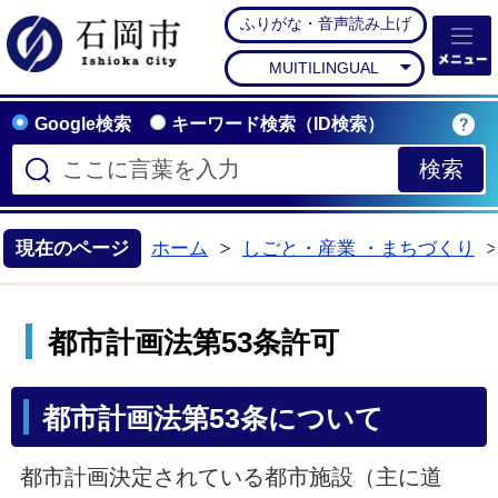
ふりがな・音声読み上げ
石岡市公式ホームペー
MUITILINGUAL
Google検索
キーワード検索（ID検索）
現在のページ
ホーム
しごと・産業 ・まちづくり
>
都市計画法第53条許可
都市計画法第53条について
都市計画決定されている都市施設（主に道