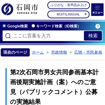
ふりがな・音声読み上げ
石岡市公式ホームペー
MUITILINGUAL
Google検索
キーワード検索（ID検索）
現在のページ
ホーム
市政情報
広聴・市民参画
>
>
第2次石岡市男女共同参画基本計
画後期実施計画（案）へのご意
見（パブリックコメント）公募
の実施結果