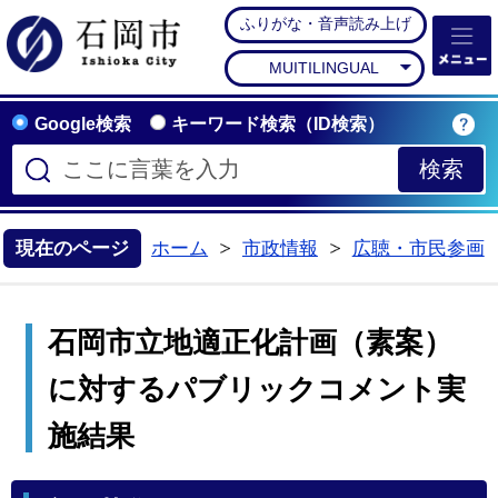
ふりがな・音声読み上げ
石岡市公式ホームペー
MUITILINGUAL
Google検索
キーワード検索（ID検索）
現在のページ
ホーム
市政情報
広聴・市民参画
>
>
石岡市立地適正化計画（素案）
に対するパブリックコメント実
施結果