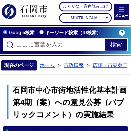
ふりがな・音声読み上げ
石岡市公式ホームペー
MUITILINGUAL
Google検索
キーワード検索（ID検索）
現在のページ
ホーム
市政情報
広聴・市民参画
>
>
石岡市中心市街地活性化基本計画
第4期（案）への意見公募（パブ
リックコメント）の実施結果