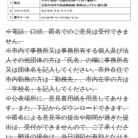
※電話、口頭、匿名でのご意見は受付できま
せん。
※市内で事務所又は事務所有する個人及び法
人その他団体の方は「氏名」の欄に事務所名
又は団体名を記入してください。市外在住で
市内勤務の方は「勤務先」、市内在学の方は
「学校名」を記入してください。
※公表場所に、意見書用紙を用意してありま
す。また、下記からダウンロードできます。
※匿名による意見等の提出や期間が過ぎた提
出は、受付ができませんので、ご了承くださ
い。郵送の場合は、当日消印が有効となりま