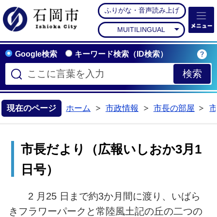
ふりがな・音声読み上げ
石岡市公式ホームペー
MUITILINGUAL
Google検索
キーワード検索（ID検索）
現在のページ
ホーム
市政情報
市長の部屋
>
>
>
市長だより（広報いしおか3月1
日号）
2 月25 日まで約3か月間に渡り、いばら
きフラワーパークと常陸風土記の丘の二つの