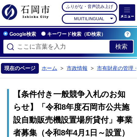
ふりがな・音声読み上げ
石岡市公式ホームペー
MUITILINGUAL
Google検索
キーワード検索（ID検索）
現在のページ
ホーム
市政情報
市有財産の管理
>
>
【条件付き一般競争入札のお知
らせ】「令和8年度石岡市公共施
設自動販売機設置場所貸付」事業
者募集（令和8年4月1日～設置）