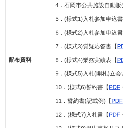
4．石岡市公共施設自動販
5．(様式1)入札参加申込書(
6．(様式2)入札参加申込書(
7．(様式3)質疑応答書【
PD
配布資料
8．(様式4)業務実績表【
PD
9．(様式5)入札(開札)立会
10．(様式6)誓約書【
PDF
・
11．誓約書(記載例)【
PDF
12．(様式7)入札書【
PDF
・