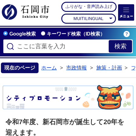
ふりがな・音声読み上げ
石岡市公式ホームペー
MUITILINGUAL
Google検索
キーワード検索（ID検索）
現在のページ
ホーム
市政情報
施策・計画
令和7年度、新石岡市が誕生して20年を
迎えます。