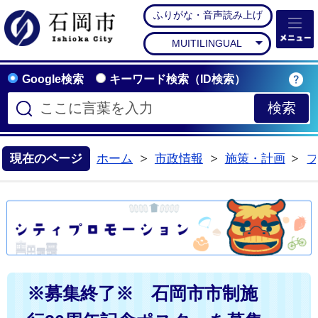
ふりがな・音声読み上げ
石岡市公式ホームペー
MUITILINGUAL
Google検索
キーワード検索（ID検索）
現在のページ
ホーム
市政情報
施策・計画
※募集終了※ 石岡市市制施