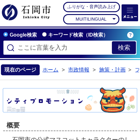
ふりがな・音声読み上げ
石岡市公式ホームペー
MUITILINGUAL
Google検索
キーワード検索（ID検索）
現在のページ
ホーム
市政情報
施策・計画
概要
石岡市の公式マスコットキャラクターのし