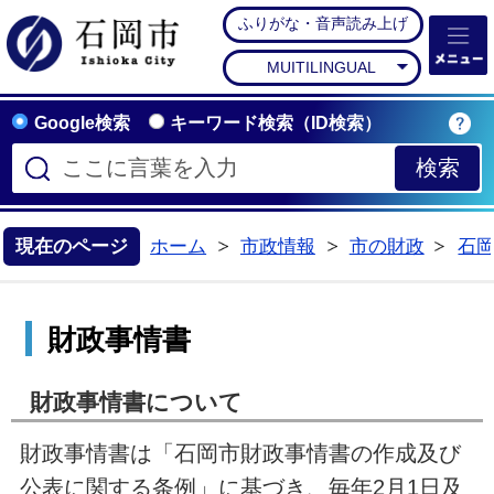
ふりがな・音声読み上げ
石岡市公式ホームペー
MUITILINGUAL
Google検索
キーワード検索（ID検索）
現在のページ
ホーム
市政情報
市の財政
石
>
>
>
財政事情書
財政事情書について
財政事情書は「石岡市財政事情書の作成及び
公表に関する条例」に基づき、毎年2月1日及