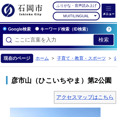
ふりがな・音声読み上げ
石岡市公式ホームペー
MUITILINGUAL
Google検索
キーワード検索（ID検索）
現在のページ
ホーム
子育て・教育・スポーツ
>
>
彦市山（ひこいちやま）第2公園
アクセスマップはこちら