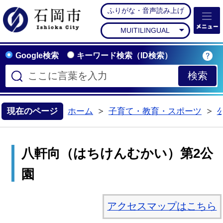
ふりがな・音声読み上げ
石岡市公式ホームペー
MUITILINGUAL
Google検索
キーワード検索（ID検索）
現在のページ
ホーム
子育て・教育・スポーツ
>
>
八軒向（はちけんむかい）第2公
園
アクセスマップはこちら