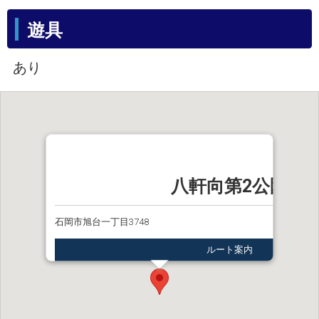
遊具
あり
八軒向第2公園
石岡市旭台一丁目3748
ルート案内