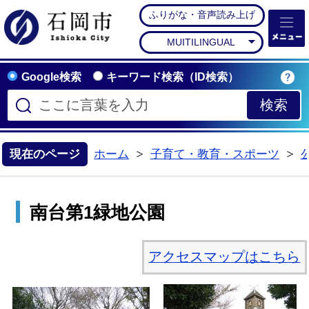
ふりがな・音声読み上げ
石岡市公式ホームペー
MUITILINGUAL
Google検索
キーワード検索（ID検索）
現在のページ
ホーム
子育て・教育・スポーツ
>
>
南台第1緑地公園
アクセスマップはこちら