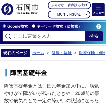
ふりがな・音声読み上げ
石岡市公式ホームペー
MUITILINGUAL
Google検索
キーワード検索（ID検索）
現在のページ
ホーム
健康・福祉
医療保険・年
>
>
障害基礎年金
障害基礎年金とは、国民年金加入中に、病気
やけがで障がいが残ったときや、20歳前の事
故や病気などで一定の障がいの状態になった