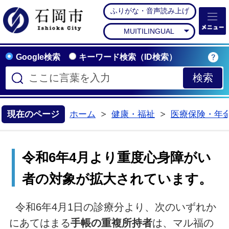
ふりがな・音声読み上げ
石岡市公式ホームペー
MUITILINGUAL
Google検索
キーワード検索（ID検索）
現在のページ
ホーム
健康・福祉
医療保険・年
>
>
令和6年4月より重度心身障がい
者の対象が拡大されています。
令和6年4月1日の診療分より、次のいずれか
にあてはまる
手帳の重複所持者
は、マル福の