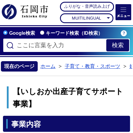
ふりがな・音声読み上げ
石岡市公式ホームペー
MUITILINGUAL
Google検索
キーワード検索（ID検索）
現在のページ
ホーム
子育て・教育・スポーツ
>
>
【いしおか出産子育てサポート
事業】
事業内容