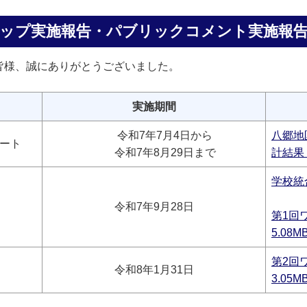
ップ実施報告・パブリックコメント実施報
皆様、誠にありがとうございました。
実施期間
令和7年7月4日から
八郷地
ート
令和7年8月29日まで
計結果 
学校統合
令和7年9月28日
第1回
5.08MB
第2回
令和8年1月31日
3.05MB