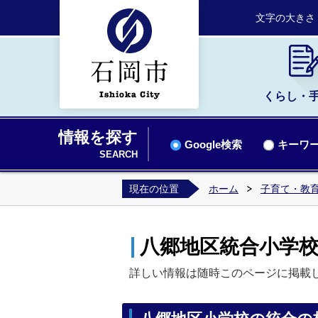
文字の大きさ
くらし・
情報を探す
Google検索
キーワー
SEARCH
現在の位置
ホーム
子育て・教
八郷地区統合小学
詳しい情報は随時このページに掲載