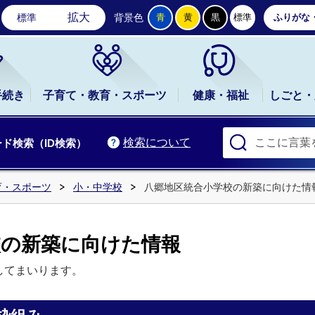
石岡市公式ホームページ
拡大
標準
背景色
青
黄
黒
標準
ふりがな
手続き
子育て・教育・スポーツ
健康・福祉
しごと・
検索について
ド検索（ID検索）
育・スポーツ
小・中学校
八郷地区統合小学校の新築に向けた情
校の新築に向けた情報
してまいります。