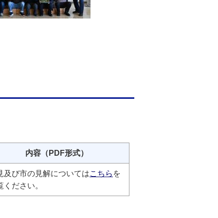
内容（PDF形式）
見及び市の見解については
こちら
を
覧ください。