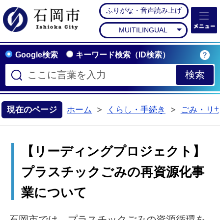
ふりがな・音声読み上げ
石岡市公式ホームペー
MUITILINGUAL
Google検索
キーワード検索（ID検索）
現在のページ
ホーム
くらし・手続き
ごみ・リ
>
>
【リーディングプロジェクト】
プラスチックごみの再資源化事
業について
石岡市では、プラスチックごみの資源循環を