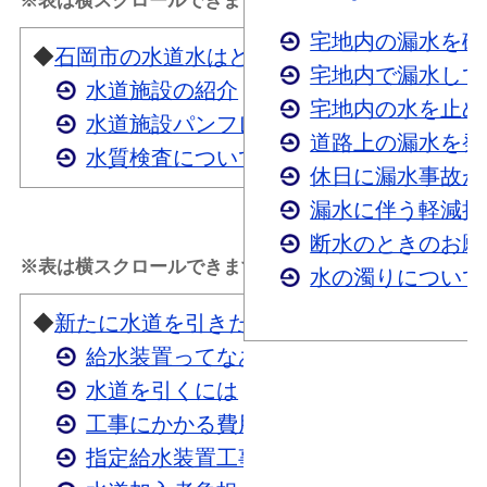
宅地内の漏水を確
◆
石岡市の水道水はどこから？
宅地内で漏水して
水道施設の紹介
宅地内の水を止め
水道施設パンフレット
道路上の漏水を発
水質検査について
休日に漏水事故が
漏水に伴う軽減措
断水のときのお願
※表は横スクロールできます。
水の濁りについて
◆
新たに水道を引きたい時は
給水装置ってなあに？
水道を引くには
工事にかかる費用は
指定給水装置工事事業者一覧