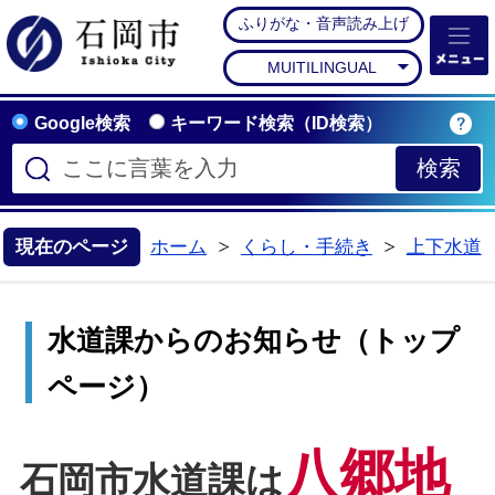
ふりがな・音声読み上げ
石岡市公式ホームペー
MUITILINGUAL
Google検索
キーワード検索（ID検索）
現在のページ
ホーム
くらし・手続き
上下水道
>
>
水道課からのお知らせ（トップ
ページ）
八郷地
石岡市水道課は