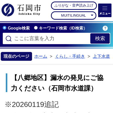
ふりがな・音声読み上げ
石岡市公式ホームペー
MUITILINGUAL
Google検索
キーワード検索（ID検索）
現在のページ
ホーム
くらし・手続き
上下水道
>
>
【八郷地区】漏水の発見にご協
力ください（石岡市水道課）
※20260119追記