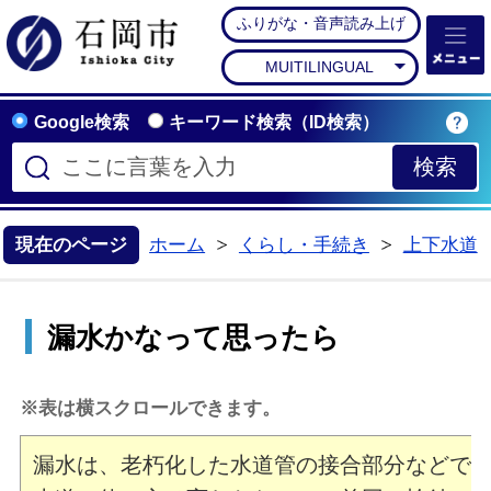
ふりがな・音声読み上げ
石岡市公式ホームペー
MUITILINGUAL
Google検索
キーワード検索（ID検索）
現在のページ
ホーム
くらし・手続き
上下水道
>
>
漏水かなって思ったら
※表は横スクロールできます。
漏水は、老朽化した水道管の接合部分などで