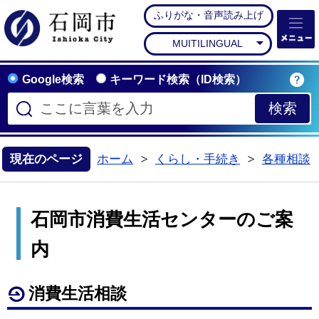
ふりがな・音声読み上げ
石岡市公式ホームペー
MUITILINGUAL
Google検索
キーワード検索（ID検索）
現在のページ
ホーム
くらし・手続き
各種相談
>
>
石岡市消費生活センターのご案
内
消費生活相談