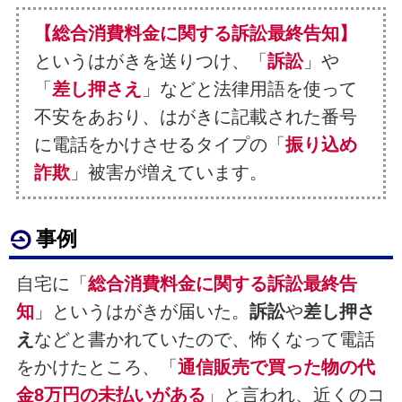
【総合消費料金に関する訴訟最終告知】
というはがきを送りつけ、「
訴訟
」や
「
差し押さえ
」などと法律用語を使って
不安をあおり、はがきに記載された番号
に電話をかけさせるタイプの「
振り込め
詐欺
」被害が増えています。
事例
自宅に「
総合消費料金に関する訴訟最終告
知
」というはがきが届いた。
訴訟
や
差し押さ
え
などと書かれていたので、怖くなって電話
をかけたところ、「
通信販売で買った物の代
金8万円の未払いがある
」と言われ、近くのコ