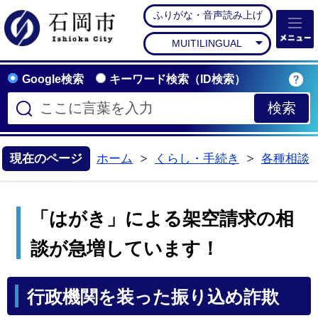
ふりがな・音声読み上げ
石岡市公式ホームペー
MUITILINGUAL
Google検索
キーワード検索（ID検索）
現在のページ
ホーム
くらし・手続き
各種相談
>
>
「はがき」による架空請求の相
談が急増しています！
行政機関を装った振り込め詐欺