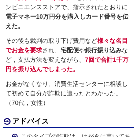
ンビニエンスストアで、指示されたとおりに
電子マネー10万円分を購入しカード番号を伝
えた。
その後も裁判の取り下げ費用など
様々な名目
でお金を要求
され、
宅配便
や
銀行振り込み
な
ど，支払方法を変えながら、
7回で合計1千万
円を振り込んでしまった。
お金がなくなり、消費生活センターに相談し
て初めて自分が詐欺に遭ったとわかった。
（70代，女性）
アドバイス
このタイプの詐欺は、はがきに書いてあ