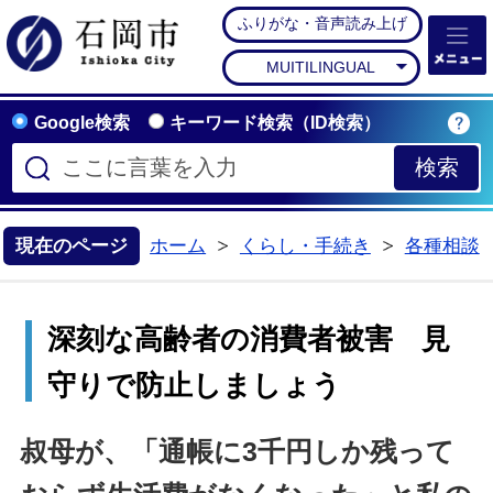
ふりがな・音声読み上げ
石岡市公式ホームペー
MUITILINGUAL
Google検索
キーワード検索（ID検索）
現在のページ
ホーム
くらし・手続き
各種相談
>
>
深刻な高齢者の消費者被害 見
守りで防止しましょう
叔母が、「通帳に3千円しか残って