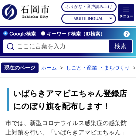
ふりがな・音声読み上げ
石岡市公式ホームペー
MUITILINGUAL
Google検索
キーワード検索（ID検索）
現在のページ
ホーム
しごと・産業 ・まちづくり
>
いばらきアマビエちゃん登録店
にのぼり旗を配布します！
市では、新型コロナウイルス感染症の感染防
止対策を行い、「いばらきアマビエちゃん」