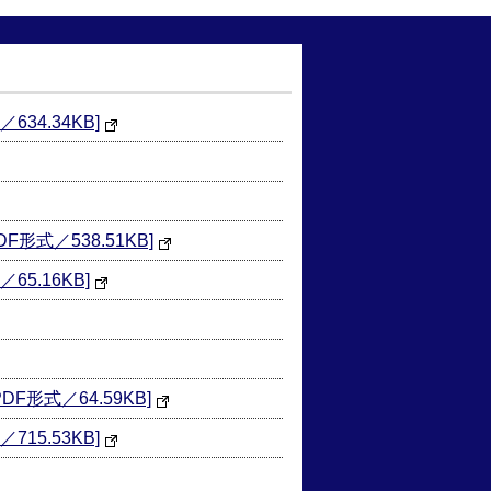
4.34KB]
／538.51KB]
.16KB]
式／64.59KB]
5.53KB]