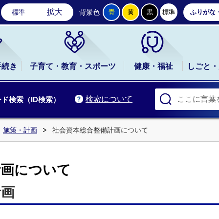
石岡市公式ホームページ
拡大
標準
背景色
青
黄
黒
標準
ふりがな
手続き
子育て・教育・スポーツ
健康・福祉
しごと・
検索について
ド検索（ID検索）
施策・計画
社会資本総合整備計画について
計画について
計画