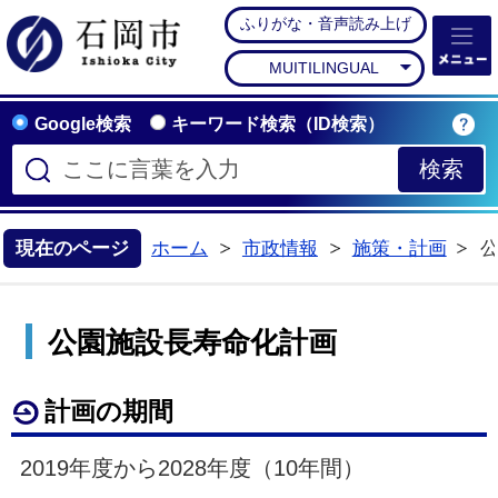
ふりがな・音声読み上げ
石岡市公式ホームペー
MUITILINGUAL
Google検索
キーワード検索（ID検索）
現在のページ
ホーム
市政情報
施策・計画
>
>
公園施設長寿命化計画
計画の期間
2019年度から2028年度（10年間）