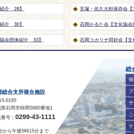
紹介 28】
瓦塚・佐久大杉保存会【
紹介 30】
石岡かるた会【文化協会
協会団体紹介 33】
石岡コカリナ同好会【文
ホームページ
総
個
プ
郷総合支所複合施設
5-0195
サ
県石岡市柿岡5680番地1
こ
0299-43-1111
話番号：
サ
分から午後5時15分まで