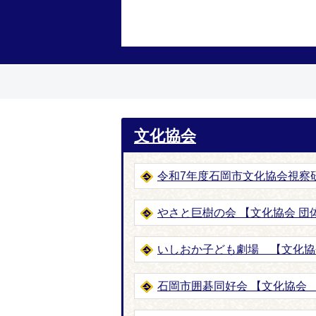
文化協会
令和7年度石岡市文化協会視察
やさと巨樹の会 【文化協会 団体
いしおか子ども劇場 【文化協
石岡市囲碁同好会 【文化協会