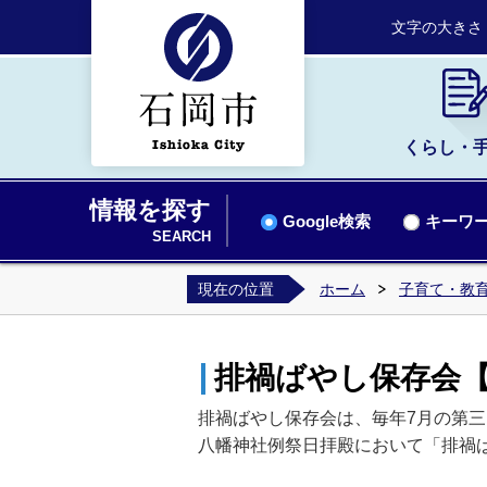
文字の大きさ
くらし・
情報を探す
Google検索
キーワー
SEARCH
現在の位置
ホーム
子育て・教
排禍ばやし保存会【
排禍ばやし保存会は、毎年7月の第
八幡神社例祭日拝殿において「排禍