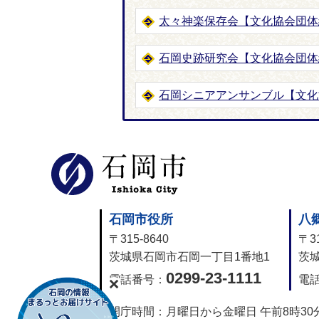
太々神楽保存会【文化協会団体
石岡史跡研究会【文化協会団体
石岡シニアアンサンブル【文化
石岡市公式
石岡市役所
八
〒315-8640
〒31
茨城県石岡市石岡一丁目1番地1
茨城
0299-23-1111
電話番号：
電
開庁時間：
月曜日から金曜日 午前8時30