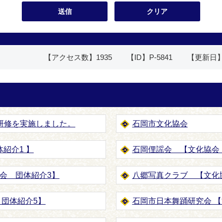
【アクセス数】
1935
【ID】
P-5841
【更新日
研修を実施しました。
石岡市文化協会
紹介1 】
石岡俚謡会 【文化協会
会 団体紹介3】
八郷写真クラブ 【文化
 団体紹介5】
石岡市日本舞踊研究会 【