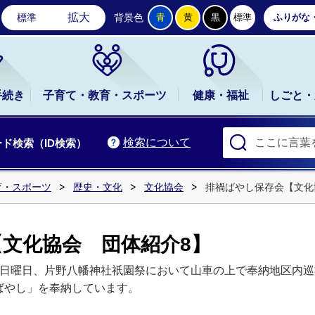
石岡市公式ホームページ
拡大
標準
背景色
青
黄
黒
標準
ふりがな
手続き
子育て・教育・スポーツ
健康・福祉
しごと・
検索について
ド検索（ID検索）
育・スポーツ
歴史・文化
文化協会
排禍ばやし保存会【文化
文化協会 団体紹介8】
三日曜日、片野八幡神社祇園祭において山車の上で奉納地区内巡
ばやし」を奉納しています。