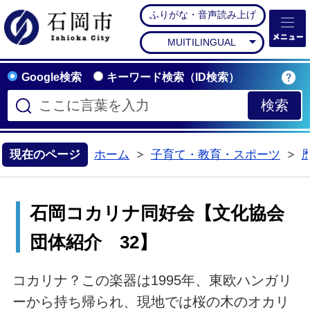
ふりがな・音声読み上げ
石岡市公式ホームペー
MUITILINGUAL
Google検索
キーワード検索（ID検索）
現在のページ
ホーム
子育て・教育・スポーツ
>
>
石岡コカリナ同好会【文化協会
団体紹介 32】
コカリナ？この楽器は1995年、東欧ハンガリ
ーから持ち帰られ、現地では桜の木のオカリ