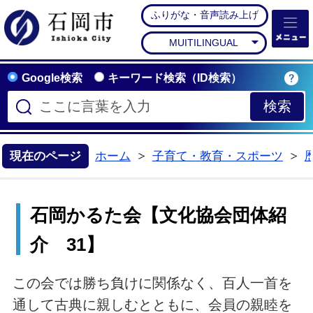
ふりがな・音声読み上げ
石岡市公式ホームペー
MUITILINGUAL
Google検索
キーワード検索（ID検索）
現在のページ
ホーム
子育て・教育・スポーツ
>
>
石岡かるた会【文化協会団体紹
介 31】
この会では勝ち負けに関係なく、百人一首を
通して古典に親しむとともに、会員の親睦を