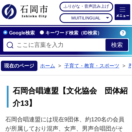
ふりがな・音声読み上げ
石岡市公式ホームペー
MUITILINGUAL
Google検索
キーワード検索（ID検索）
現在のページ
ホーム
子育て・教育・スポーツ
>
>
石岡合唱連盟【文化協会 団体紹
介13】
石岡合唱連盟には現在9団体、約120名の会員
が所属しており混声、女声、男声合唱団がそ