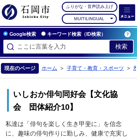
ふりがな・音声読み上げ
石岡市公式ホームペー
MUITILINGUAL
Google検索
キーワード検索（ID検索）
現在のページ
ホーム
子育て・教育・スポーツ
>
>
いしおか俳句同好会【文化協
会 団体紹介10】
私達は「俳句を楽しく生き甲斐に」を信念
に、趣味の俳句作りに勤しみ、健康で充実し