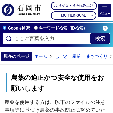
ふりがな・音声読み上げ
石岡市公式ホームペー
MUITILINGUAL
Google検索
キーワード検索（ID検索）
現在のページ
ホーム
しごと・産業 ・まちづくり
>
農薬の適正かつ安全な使用をお
願いします
農薬を使用する方は、以下のファイルの注意
事項等に基づき農薬の事故防止に努めていた