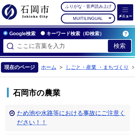
ふりがな・音声読み上げ
石岡市公式ホームペー
MUITILINGUAL
Google検索
キーワード検索（ID検索）
現在のページ
ホーム
しごと・産業 ・まちづくり
>
石岡市の農業
ため池や水路等における事故にご注意く
ださい！！