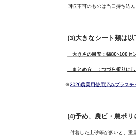
回収不可のものは当日持ち込ん
(3)大きなシート類
大きさの目安：幅80~100セ
まとめ方 ：つづら折りにし
※
2026農業用使用済みプラスチッ
(4)予め、農ビ・農ポ
付着した土砂等が多いと、重量が