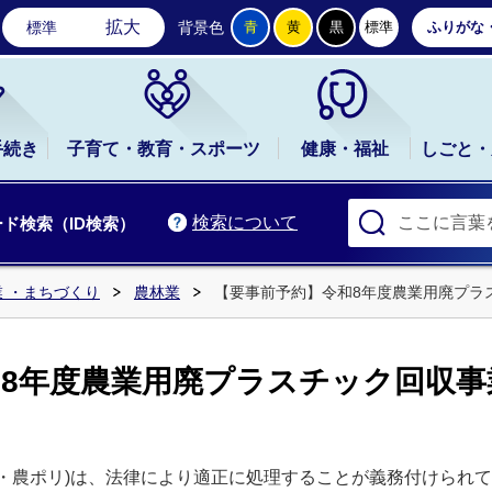
石岡市公式ホームページ
拡大
標準
背景色
青
黄
黒
標準
ふりがな
手続き
子育て・教育・スポーツ
健康・福祉
しごと・
検索について
ド検索（ID検索）
 ・まちづくり
農林業
【要事前予約】令和8年度農業用廃プラ
和8年度農業用廃プラスチック回収事
・農ポリ)は、法律により適正に処理することが義務付けられ