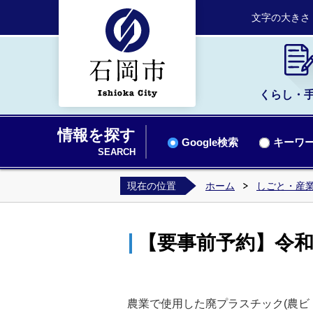
文字の大きさ
くらし・
情報を探す
Google検索
キーワー
SEARCH
現在の位置
ホーム
しごと・産業
【要事前予約】令
農業で使用した廃プラスチック(農ビ