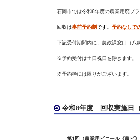
石岡市では令和8年度の農業用廃プ
回収は
事前予約制
です。
予約なしで
下記受付期間内に、農政課窓口（八郷総
※予約受付は土日祝日を除きます。
※予約枠には限りがございます。
令和8年度 回収実施日（
第1回（農業用ビニール《農ビ》