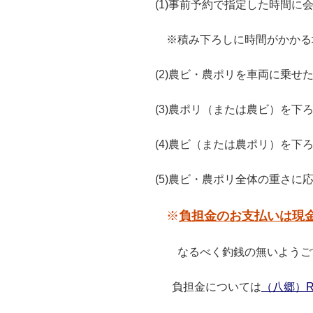
(1)事前予約で指定した時間に
※積み下ろしに時間がかかる
(2)農ビ・農ポリを車両に乗せ
(3)農ポリ（または農ビ）を下
(4)農ビ（または農ポリ）を
(5)農ビ・農ポリ全体の重さ
※
負担金のお支払いは現
なるべく釣銭の無いようご
負担金については
（八郷）R