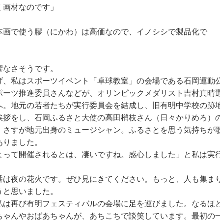
く画材なのです」
本画で使う膠（にかわ）は高価なので、イノシシで製品化で
響なさそうです。
げ、私はスポーツイベント「卓球教室」の会場である石岡運動
ポーツ推進委員さんなどが、オリンピックメダリスト吉村真晴
へ。地元の若者たちが実行委員会を結成し、旧有明中学校の跡
挨拶をし、石岡ふるさと大使の高田梢枝さん（日々かりめろ）
。さすが地元出身のミュージシャン。ふるさとを思う気持ちが
ありました。
よって開催されるとは、凄いですね。感心しました」と私は実
番は夜の花火です。ぜひ見にきてください。もっと、人も集まり
うと思いました。
私は再び有明フェスティバルの会場に足を運びました。なるほ
ちゃんやおばあちゃんが、あちこちで談笑しています。最初の