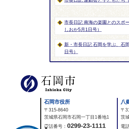
市長日記 運動会と子どもたち
市長日記 南海の楽園とのスポ
しおか5月1日号）
新・市長日記 石岡を学ぶ、石
日号）
石岡市公式
石岡市役所
八
〒315-8640
〒31
茨城県石岡市石岡一丁目1番地1
茨城
0299-23-1111
電話番号：
電