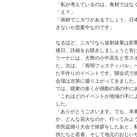
「私が考えているのは、食材ではな
「え？」
「画材でニカワがあるでしょう。日
きないか思案中なのです」
なるほど、ニカワなら放射線量は影
後日、詳細をお聴きしましょうと告
リーナには、大勢の小中高生と市ス
た。次は、「有明フェスティバル」
た手作りのイベントです。開会式で
会場は次第に盛り上がってきました
では、聴衆の多くが感動の渦の中に
「これほどのイベントが地域の手に
した。
「ありがとうございます。でも、本
か、どんな花火なのか、行ってみよ
市民盆踊り大会で挨拶をしたあと、
供たちと若者、そして地元のおじい