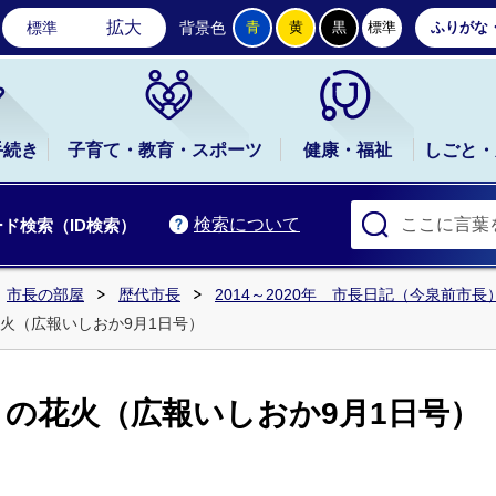
石岡市公式ホームページ
拡大
標準
背景色
青
黄
黒
標準
ふりがな
手続き
子育て・教育・スポーツ
健康・福祉
しごと・
検索について
ド検索（ID検索）
市長の部屋
歴代市長
2014～2020年 市長日記（今泉前市長
火（広報いしおか9月1日号）
の花火（広報いしおか9月1日号）