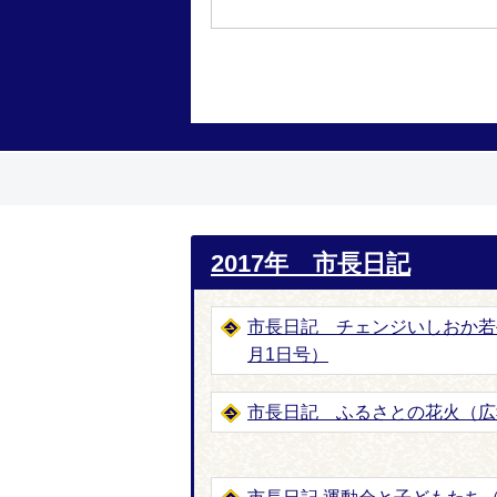
2017年 市長日記
市長日記 チェンジいしおか若
月1日号）
市長日記 ふるさとの花火（広