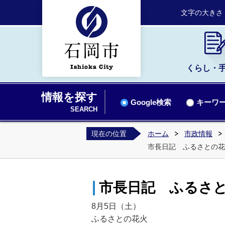
文字の大きさ
くらし・
情報を探す
Google検索
キーワー
SEARCH
現在の位置
ホーム
市政情報
市長日記 ふるさとの花
市長日記 ふるさと
8月5日（土）
ふるさとの花火