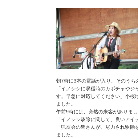
朝7時に3本の電話が入り、そのうち
「イノシシに収穫時のカボチャやジ
す。早急に対応してください」小桜
ました。
午前9時には、突然の来客がありまし
「イノシシ駆除に関して、良いアイ
「猟友会の皆さんが、尽力され駆除
ました。