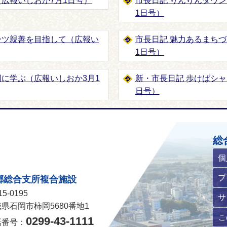
（広報いしおか7月1日号）
市長日記 りんりんタウ
1日号）
ーツ親善を目指して（広報い
市長日記 魅力あるまち
1日号）
岡に学ぶ（広報いしおか3月1
新・市長日記 歩けばシャ
日号）
ホームページ
総
個
プ
郷総合支所複合施設
5-0195
サ
県石岡市柿岡5680番地1
こ
0299-43-1111
話番号：