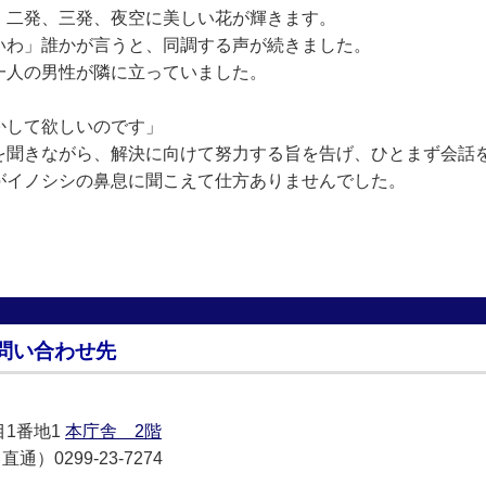
、二発、三発、夜空に美しい花が輝きます。
いわ」誰かが言うと、同調する声が続きました。
一人の男性が隣に立っていました。
かして欲しいのです」
を聞きながら、解決に向けて努力する旨を告げ、ひとまず会話
がイノシシの鼻息に聞こえて仕方ありませんでした。
問い合わせ先
目1番地1
本庁舎 2階
通）0299-23-7274