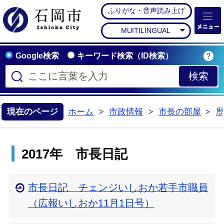
ふりがな・音声読み上げ
石岡市公式ホームペー
MUITILINGUAL
Google検索
キーワード検索（ID検索）
現在のページ
ホーム
市政情報
市長の部屋
>
>
>
2017年 市長日記
市長日記 チェンジいしおか若手市職員
（広報いしおか11月1日号）