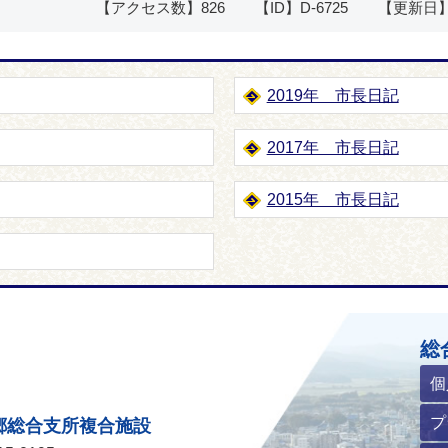
【アクセス数】
826
【ID】
D-6725
【更新日
2019年 市長日記
2017年 市長日記
2015年 市長日記
ホームページ
総
個
プ
郷総合支所複合施設