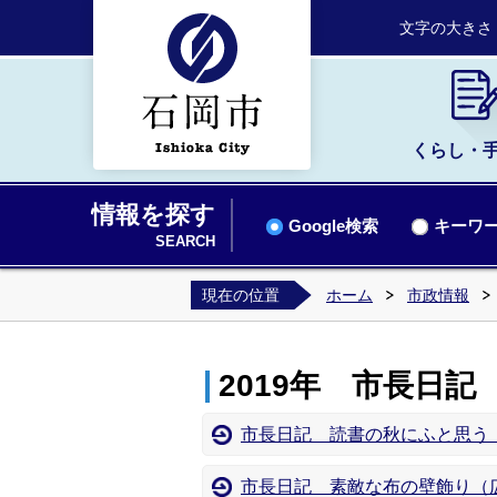
文字の大きさ
くらし・
情報を探す
Google検索
キーワー
SEARCH
現在の位置
ホーム
市政情報
2019年 市長日記
市長日記 読書の秋にふと思う（
市長日記 素敵な布の壁飾り（広