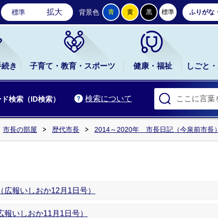
石岡市公式ホームページ
拡大
標準
背景色
青
黄
黒
標準
ふりがな
手続き
子育て・教育・スポーツ
健康・福祉
しごと・
検索について
ド検索（ID検索）
市長の部屋
歴代市長
2014～2020年 市長日記（今泉前市長
広報いしおか12月1日号）
報いしおか11月1日号）