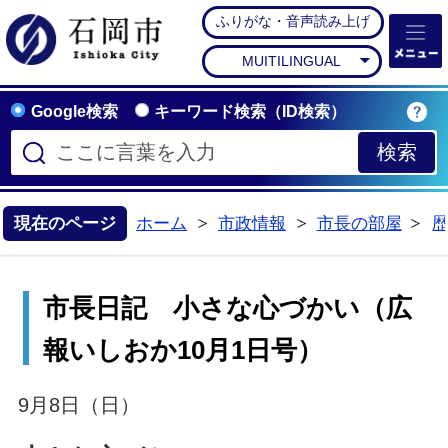
ふりがな・音声読み上げ
石岡市公式ホームペー
MUITILINGUAL
Google検索
キーワード検索（ID検索）
現在のページ
ホーム
市政情報
市長の部屋
>
>
>
市長日記 小さな心づかい（広
報いしおか10月1日号）
9月8日（日）