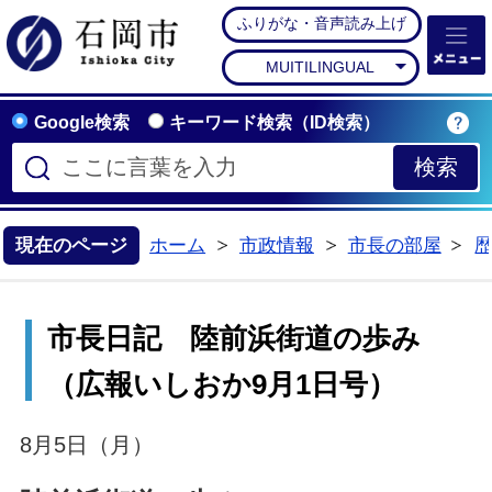
ふりがな・音声読み上げ
石岡市公式ホームペー
MUITILINGUAL
Google検索
キーワード検索（ID検索）
現在のページ
ホーム
市政情報
市長の部屋
>
>
>
市長日記 陸前浜街道の歩み
（広報いしおか9月1日号）
8月5日（月）