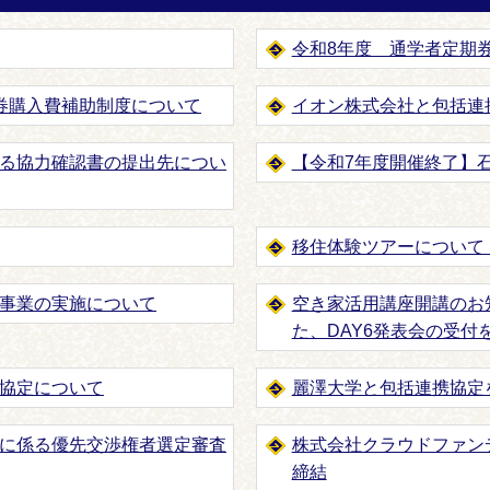
令和8年度 通学者定期
券購入費補助制度について
イオン株式会社と包括連
る協力確認書の提出先につい
【令和7年度開催終了】
移住体験ツアーについて
事業の実施について
空き家活用講座開講のお
た、DAY6発表会の受付
協定について
麗澤大学と包括連携協定
に係る優先交渉権者選定審査
株式会社クラウドファン
締結