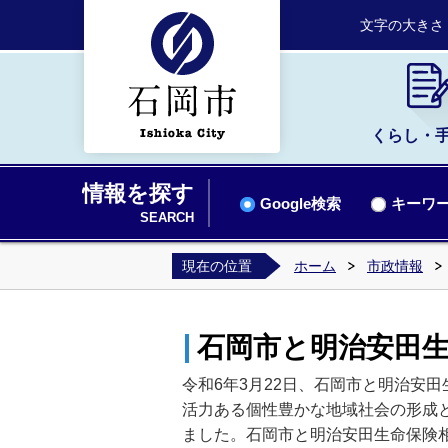
文字の大きさ
くらし・
情報を探す
Google検索
キーワー
SEARCH
現在の位置
ホーム
市政情報
石岡市と明治安田
令和6年3月22日、
石岡市と明治安田
活力ある個性豊かな地域社会の形成
ました。
石岡市と明治安田生命保険