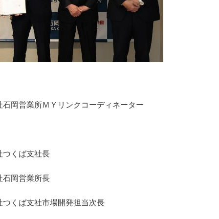
社
石岡営業所ＭＹリンクコーディネーター
社
つくば支社長
社
石岡営業所長
社
つくば支社市場開発担当次長