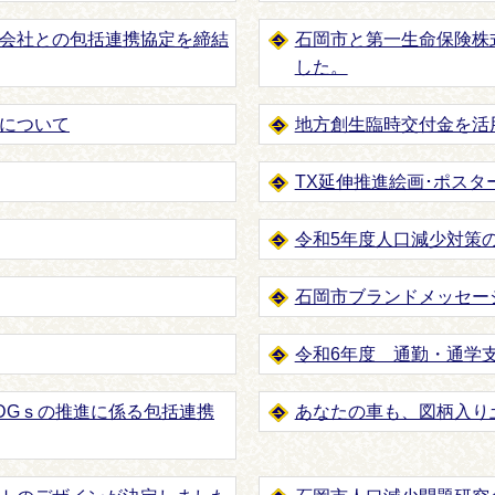
会社との包括連携協定を締結
石岡市と第一生命保険株
した。
について
地方創生臨時交付金を活
TX延伸推進絵画･ポス
令和5年度人口減少対策
石岡市ブランドメッセー
令和6年度 通勤・通学
DGｓの推進に係る包括連携
あなたの車も、図柄入り