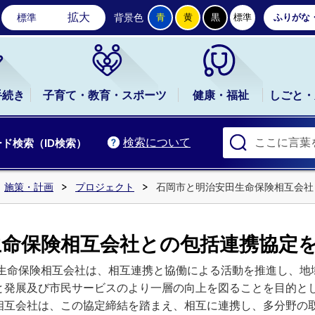
石岡市公式ホームページ
拡大
標準
背景色
青
黄
黒
標準
ふりがな
手続き
子育て・教育・スポーツ
健康・福祉
しごと・
検索について
ド検索（ID検索）
施策・計画
プロジェクト
石岡市と明治安田生命保険相互会社
生命保険相互会社との包括連携協定
生命保険相互会社は、相互連携と協働による活動を推進し、地
と発展及び市民サービスのより一層の向上を図ることを目的と
相互会社は、この協定締結を踏まえ、相互に連携し、多分野の