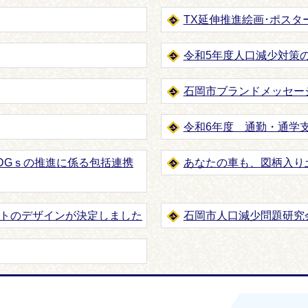
TX延伸推進絵画･ポス
令和5年度人口減少対策
石岡市ブランドメッセー
令和6年度 通勤・通学
DGｓの推進に係る包括連携
あなたの車も、図柄入り
トのデザインが決定しました
石岡市人口減少問題研究