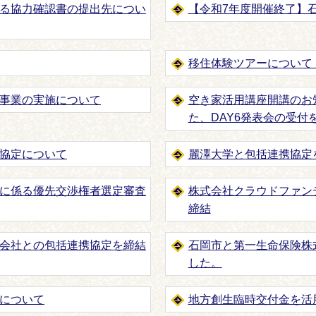
る協力確認書の提出先につい
【令和7年度開催終了】
移住体験ツアーについて
事業の実施について
空き家活用講座開講のお
た、DAY6発表会の受付
協定について
麗澤大学と包括連携協定
に係る優先交渉権者選定審査
株式会社クラウドファン
締結
会社との包括連携協定を締結
石岡市と第一生命保険株
した。
について
地方創生臨時交付金を活