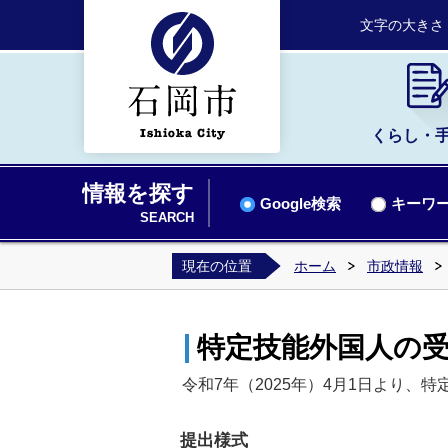
文字の大きさ
くらし・
情報を探す
Google検索
キーワー
SEARCH
現在の位置
ホーム
市政情報
特定技能外国人の
令和7年（2025年）4月1日より
提出様式