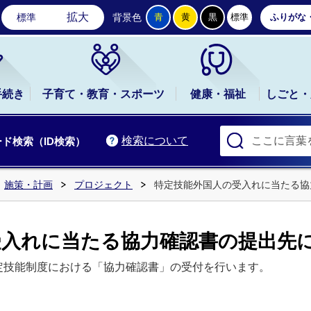
石岡市公式ホームページ
拡大
標準
背景色
青
黄
黒
標準
ふりがな
手続き
子育て・教育・スポーツ
健康・福祉
しごと・
検索について
ド検索（ID検索）
施策・計画
プロジェクト
特定技能外国人の受入れに当たる協
受入れに当たる協力確認書の提出先
、特定技能制度における「協力確認書」の受付を行います。