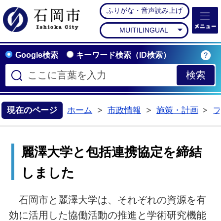
ふりがな・音声読み上げ
石岡市公式ホームペー
MUITILINGUAL
Google検索
キーワード検索（ID検索）
現在のページ
ホーム
市政情報
施策・計画
>
>
>
麗澤大学と包括連携協定を締結
しました
石岡市と麗澤大学は、それぞれの資源を有
効に活用した協働活動の推進と学術研究機能