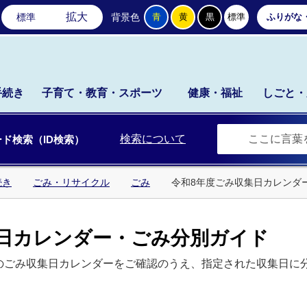
石岡市公式ホームページ
拡大
標準
背景色
青
黄
黒
標準
ふりがな
手続き
子育て・教育・スポーツ
健康・福祉
しごと・
検索について
ド検索（ID検索）
続き
ごみ・リサイクル
ごみ
令和8年度ごみ収集日カレンダ
集日カレンダー・ごみ分別ガイド
のごみ収集日カレンダーをご確認のうえ、指定された収集日に