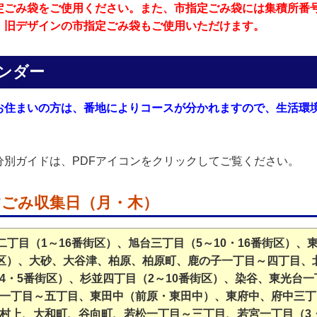
定ごみ袋をご使用ください
。また、市指定ごみ袋には集積所番
、旧デザインの市指定ごみ袋もご使用いただけます。
ンダー
お住まいの方は、番地によりコースが分かれますので、生活環
分別ガイドは、PDFアイコンをクリックしてご覧ください。
すごみ収集日（月・木）
二丁目（1～16番街区）、旭台三丁目（5～10・16番街区）
1番街区）、大砂、大谷津、柏原、柏原町、鹿の子一丁目～四丁目
4・5番街区）、杉並四丁目（2～10番街区）、染谷、東光台
一丁目～五丁目、東田中（前原・東田中）、東府中、府中三丁目
村上、大和町、谷向町、若松一丁目～三丁目、若宮一丁目（3・