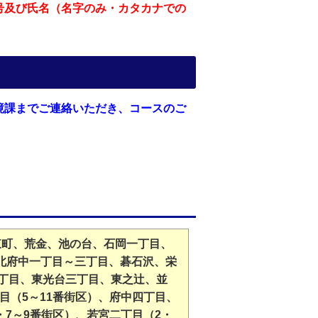
号及び氏名（名字のみ・カタカナでの
境課までご連絡いただき、コースのご
、東町、荒金、池の台、石岡一丁目、
、北府中一丁目～三丁目、碁石沢、栄
一丁目、東光台三丁目、東之辻、並
（5～11番街区）、府中四丁目、
7～9番街区）、若宮二丁目（2・