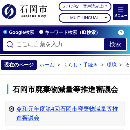
ふりがな・音声読み上げ
石岡市公式ホームペー
MUITILINGUAL
Google検索
キーワード検索（ID検索）
現在のページ
ホーム
くらし・手続き
環境
>
>
石岡市廃棄物減量等推進審議会
令和元年度第4回石岡市廃棄物減量等推
進審議会